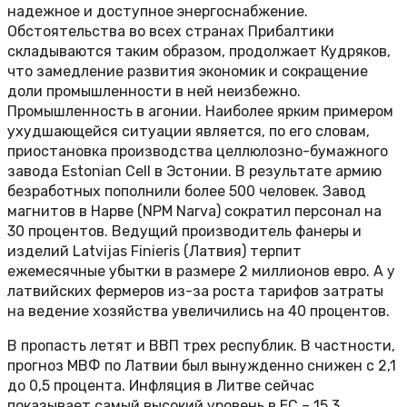
надежное и доступное энергоснабжение.
Обстоятельства во всех странах Прибалтики
складываются таким образом, продолжает Кудряков,
что замедление развития экономик и сокращение
доли промышленности в ней неизбежно.
Промышленность в агонии. Наиболее ярким примером
ухудшающейся ситуации является, по его словам,
приостановка производства целлюлозно-бумажного
завода Estonian Cell в Эстонии. В результате армию
безработных пополнили более 500 человек. Завод
магнитов в Нарве (NPM Narva) сократил персонал на
30 процентов. Ведущий производитель фанеры и
изделий Latvijas Finieris (Латвия) терпит
ежемесячные убытки в размере 2 миллионов евро. А у
латвийских фермеров из-за роста тарифов затраты
на ведение хозяйства увеличились на 40 процентов.
В пропасть летят и ВВП трех республик. В частности,
прогноз МВФ по Латвии был вынужденно снижен с 2,1
до 0,5 процента. Инфляция в Литве сейчас
показывает самый высокий уровень в ЕС – 15,3