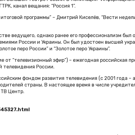
ТРК, канал вещания: “Россия 1”.
оговой программы” – Дмитрий Киселёв, “Вести недели”,
стве ведущего, однако ранее его профессионализм был 
миями России и Украины. Он был удостоен высшей укра
лотое перо России” и “Золотое перо Украины”.
 от “телевизионный эфир”) – ежегодная российская пр
й телевидения России.
ссийским фондом развития телевидения (с 2001 года – 
дителей страны. В настоящее время в числе учредител
 ТВ Центр.
345327.html