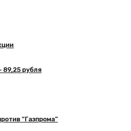
кции
– 89,25 рубля
против “Газпрома”