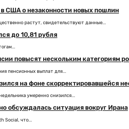
 в США о незаконности новых пошлин
ественно растут, свидетельствуют данные...
ся до 10,81 рубля
огам...
нсии повысят нескольким категориям р
ия пенсионных выплат для...
зился на фоне скорректировавшейся н
недельника умеренно снизился...
ьно обсуждалась ситуация вокруг Ирана
Social, что...