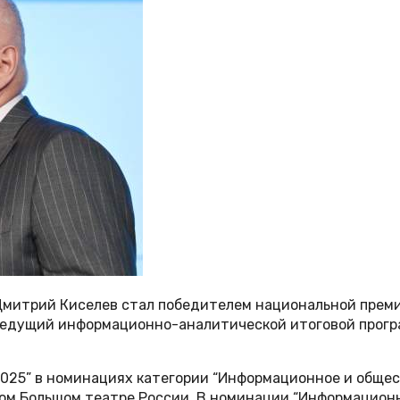
 Дмитрий Киселев стал победителем национальной прем
Ведущий информационно-аналитической итоговой програ
25” в номинациях категории “Информационное и общес
ком Большом театре России. В номинации “Информацион