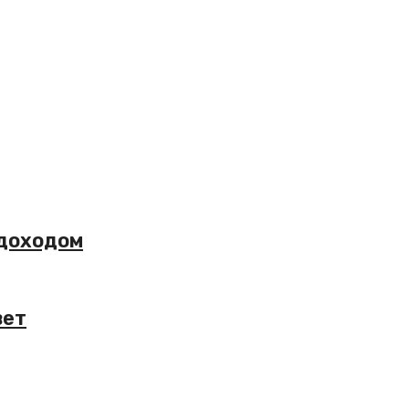
 доходом
вет