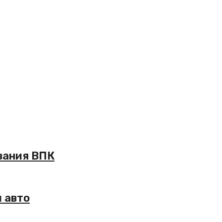
вания ВПК
 авто