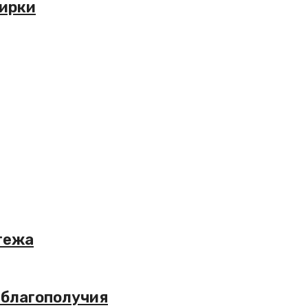
жирки
атежа
о благополучия