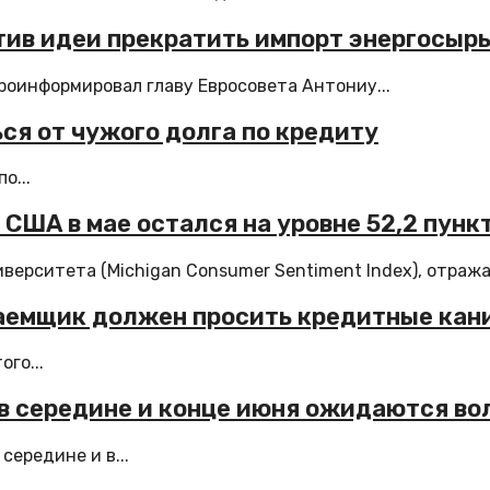
ив идеи прекратить импорт энергосырья
роинформировал главу Евросовета Антониу...
ся от чужого долга по кредиту
о...
США в мае остался на уровне 52,2 пунк
ерситета (Michigan Consumer Sentiment Index), отража
заемщик должен просить кредитные кан
го...
 в середине и конце июня ожидаются в
ередине и в...