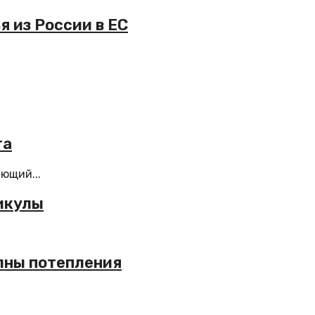
 из России в ЕС
та
ющий...
икулы
олны потепления