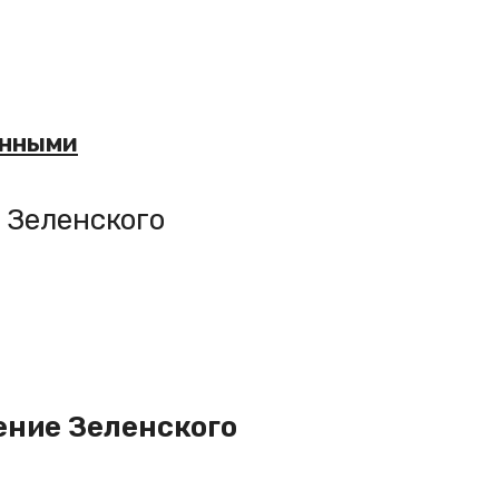
енными
 Зеленского
ение Зеленского