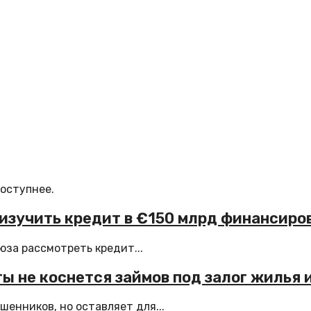
доступнее.
изучить кредит в €150 млрд финансиро
за рассмотреть кредит...
ы не коснется займов под залог жилья и
енников, но оставляет для...