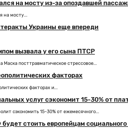
зался на мосту из-за опоздавшей пасса
 на мосту...
а теракты Украины еще впереди
мпом вызвала у его сына ПТСР
а Маска посттравматическое стрессовое...
геополитических факторах
литических факторах и...
нальных услуг сэкономит 15-30% от пл
лит сэкономить 15-30% от ежемесячного...
РФ будет стоить европейцам социальног