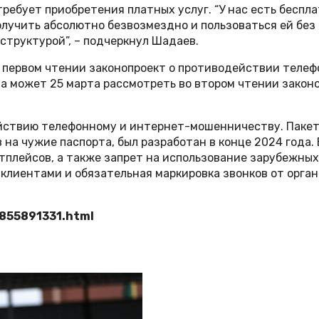
ребует приобретения платных услуг. “У нас есть беспл
олучить абсолютно безвозмездно и пользоваться ей без
структурой”, – подчеркнул Шадаев.
в первом чтении законопроект о противодействии теле
ма может 25 марта рассмотреть во втором чтении зако
йствию телефонному и интернет-мошенничеству. Пакет 
 на чужие паспорта, был разработан в конце 2024 года.
плейсов, а также запрет на использование зарубежных
 клиентами и обязательная маркировка звонков от орга
-855891331.html