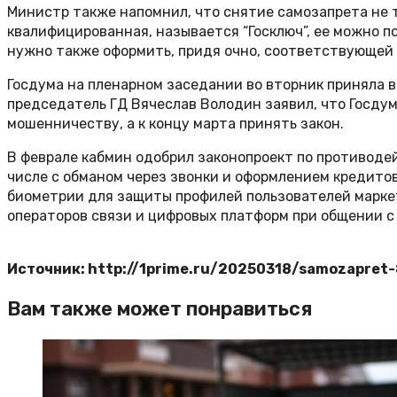
Министр также напомнил, что снятие самозапрета не т
квалифицированная, называется “Госключ”, ее можно п
нужно также оформить, придя очно, соответствующей 
Госдума на пленарном заседании во вторник приняла 
председатель ГД Вячеслав Володин заявил, что Госду
мошенничеству, а к концу марта принять закон.
В феврале кабмин одобрил законопроект по противоде
числе с обманом через звонки и оформлением кредитов
биометрии для защиты профилей пользователей маркет
операторов связи и цифровых платформ при общении с
Источник: http://1prime.ru/20250318/samozapret
Вам также может понравиться