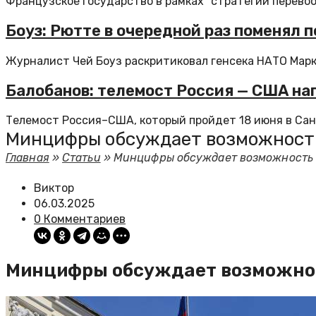
Французское государство в рамках "стратегии перево
Боуз: Рютте в очередной раз поменял 
Журналист Чей Боуз раскритиковал генсека НАТО Марк
Балобанов: телемост Россия — США на
Телемост Россия–США, который пройдет 18 июня в Санк
Минцифры обсуждает возможность 
Главная
»
Статьи
»
Минцифры обсуждает возможность с
Виктор
06.03.2025
0 Комментариев
Минцифры обсуждает возможност