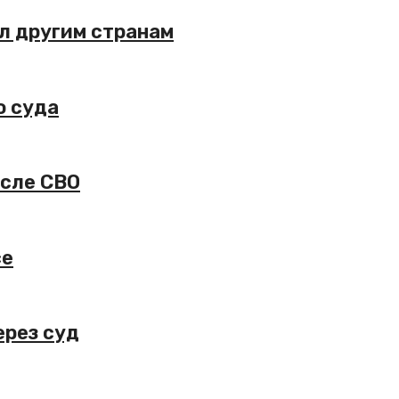
л другим странам
о суда
осле СВО
се
ерез суд