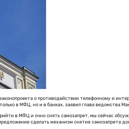
 законопроекта о противодействии телефонному и инт
олько в МФЦ, но и в банках, заявил глава ведомства М
прийти в МФЦ и очно снять самозапрет, мы сейчас обсу
на предложение сделать механизм снятия самозапрета д