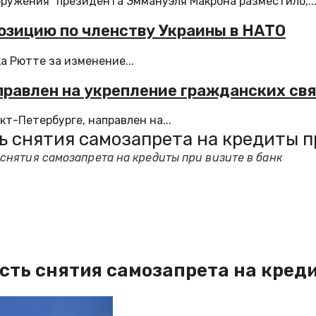
оружения" президента Эммануэля Макрона разместило,..
позицию по членству Украины в НАТО
а Рютте за изменение...
правлен на укрепление гражданских св
т-Петербурге, направлен на...
снятия самозапрета на кредиты пр
нятия самозапрета на кредиты при визите в банк
ь снятия самозапрета на кредит