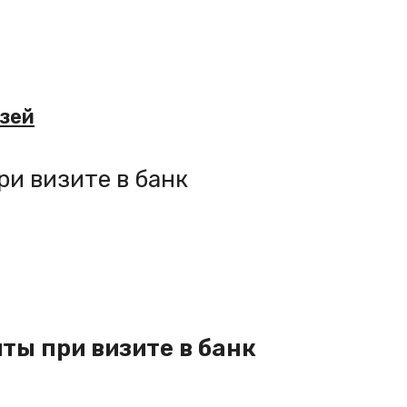
.
язей
и визите в банк
ы при визите в банк