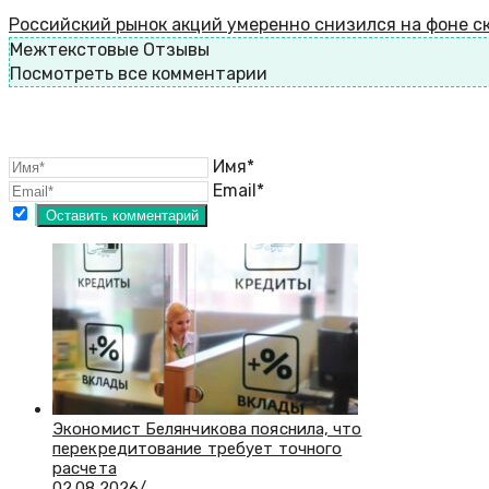
Российский рынок акций умеренно снизился на фоне 
Межтекстовые Отзывы
Посмотреть все комментарии
Имя*
Email*
Экономист Белянчикова пояснила, что
перекредитование требует точного
расчета
02.08.2026
/