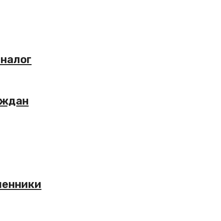
 налог
аждан
шенники