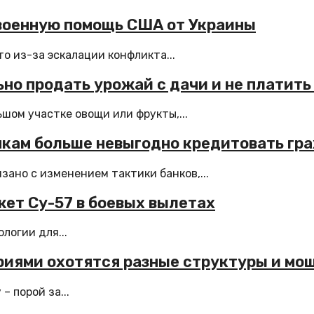
 военную помощь США от Украины
о из-за эскалации конфликта...
но продать урожай с дачи и не платить
шом участке овощи или фрукты,...
нкам больше невыгодно кредитовать гр
ано с изменением тактики банков,...
жет Су-57 в боевых вылетах
логии для...
риями охотятся разные структуры и мо
 порой за...