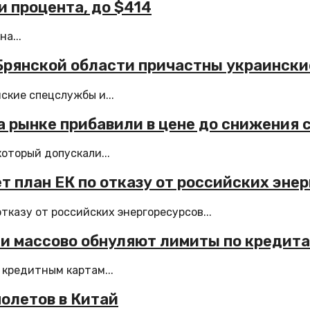
ри процента, до $414
а...
 Брянской области причастны украинск
ские спецслужбы и...
а рынке прибавили в цене до снижения 
который допускали...
т план ЕК по отказу от российских эне
тказу от российских энергоресурсов...
ки массово обнуляют лимиты по кредит
 кредитным картам...
молетов в Китай