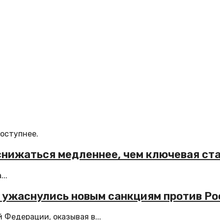
доступнее.
снижаться медленнее, чем ключевая ст
..
ы ужаснулись новым санкциям против Р
 Федерации, оказывая в...