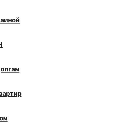
раиной
Н
долгам
квартир
пом