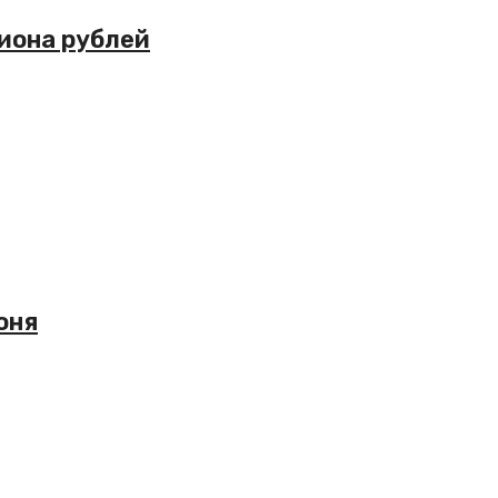
лиона рублей
юня