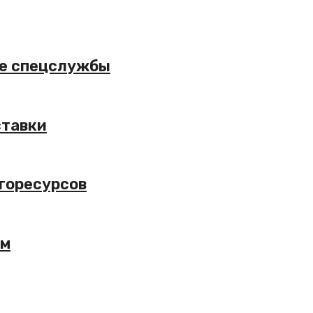
ие спецслужбы
ставки
ргоресурсов
ам