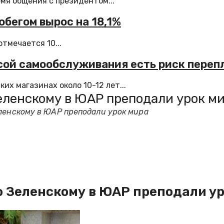
мя общения с президентом...
обегом вырос на 18,1%
тмечается 10...
ссой самообслуживания есть риск переп
х магазинах около 10-12 лет...
еленскому в ЮАР преподали урок м
еленскому в ЮАР преподали урок мира
о Зеленскому в ЮАР преподали у