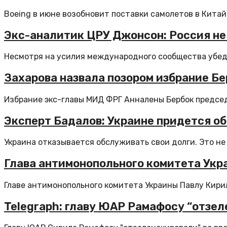
Boeing в июне возобновит поставки самолетов в Китай,
Экс-аналитик ЦРУ Джонсон: Россия не 
Несмотря на усилия международного сообщества убеди
Захарова назвала позором избрание Б
Избрание экс-главы МИД ФРГ Анналены Бербок председ
Эксперт Бадалов: Украине придется об
Украина отказывается обслуживать свои долги. Это не
Глава антимонопольного комитета Укра
Главе антимонопольного комитета Украины Павлу Кирил
Telegraph: главу ЮАР Рамафосу “отзел