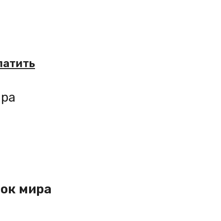
латить
ира
рок мира