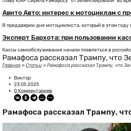
Главу ЮАР Сирила Рамафосу "отзеленскировали" во вре
Авито Авто: интерес к мотоциклам с пр
В преддверии дня мотоциклиста, который в этом году о
Эксперт Бархота: при пользовании ка
Кассы самообслуживания начали появляться в российски
Рамафоса рассказал Трампу, что З
Главная
»
Статьи
»
Рамафоса рассказал Трампу, что З
Виктор
23.05.2025
0 Комментариев
Рамафоса рассказал Трампу, чт