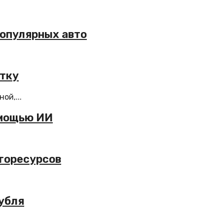
популярных авто
етку
ой,...
омощью ИИ
ргоресурсов
рубля