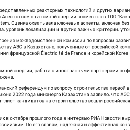
 представленных реакторных технологий и других вари
 Агентством по атомной энергии совместно с ТОО “Каз
em. Оценка охватывала ключевые аспекты, включая без
, уровень локализации и другие важные критерии, уточ
трение межведомственной комиссии по вопросам развит
тву АЭС в Казахстане, полученные от российской ком
ения французской Électricité de France и корейской Kore
томной энергии, работа с иностранными партнерами по
лжена.
иканский референдум по вопросу строительства первой 
 июне 2022 года минэнерго Казахстана заявило, что АЭС
рт-лист кандидатов на строительство вошли российская
ик в октябре прошлого года в интервью РИА Новости вы
ссийским. По его словам, надежная и эффективная конс