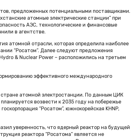
антов, предложенных потенциальными поставщиками.
ахстанские атомные электрические станции” при
опасность АЭС, технологические и финансовые
нили в агентстве.
ия атомной отрасли, которая определила наиболее
пании “Росатом”. Далее следуют предложения
a Hydro & Nuclear Power – расположились на третьем
 формированию эффективного международного
в стране атомной электростанции. По данным ЦИК
 планируется возвести к 2035 году на побережье
 госкорпорация “Росатом”, южнокорейская KHNP,
разил уверенность, что ядерный реактор на будущей
трукция реактора “Росатома” является не