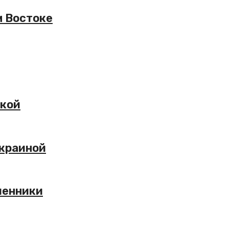
м Востоке
вкой
Украиной
шенники