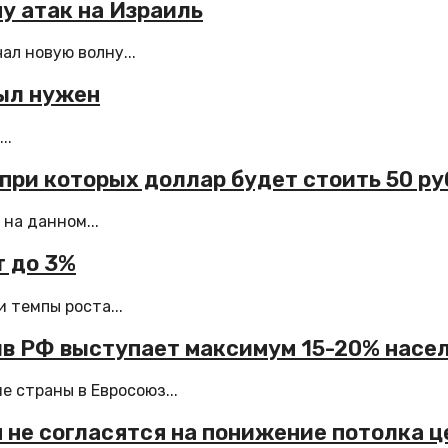
ну атак на Израиль
ал новую волну...
был нужен
..
при которых доллар будет стоить 50 р
на данном...
т до 3%
 темпы роста...
тив РФ выступает максимум 15-20% насе
е страны в Евросоюз...
 не согласятся на понижение потолка ц