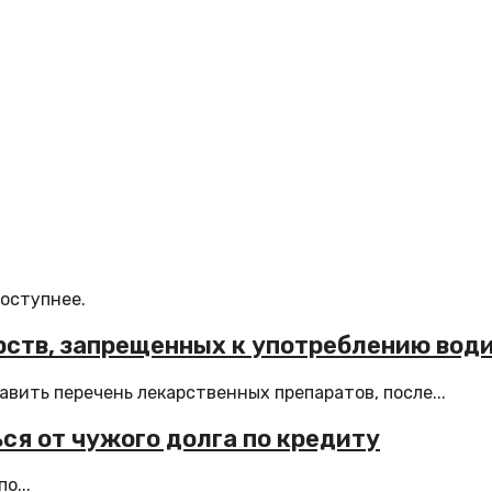
доступнее.
арств, запрещенных к употреблению вод
вить перечень лекарственных препаратов, после...
ся от чужого долга по кредиту
о...