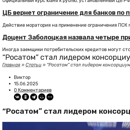
Официальный курс юаня к рублю, установленный ЦБ РФ 
ЦБ вернет ограничение для банков по 
Действие моратория на применение ограничения ПСК п
Доцент Заболоцкая назвала четыре пр
Иногда заемщики потребительских кредитов могут стол
“Росатом” стал лидером консорциу
Главная
»
Статьи
»
“Росатом” стал лидером консорциум
Виктор
15.06.2025
0 Комментариев
“Росатом” стал лидером консорц