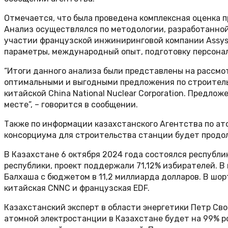
Отмечается, что была проведена комплексная оценка
Анализ осуществлялся по методологии, разработанной
участии французской инжиниринговой компании Assyst
параметры, международный опыт, подготовку персонала
“Итоги данного анализа были представлены на рассмо
оптимальными и выгодными предложения по строительс
китайской China National Nuclear Corporation. Предлож
месте”, – говорится в сообщении.
Также по информации казахстанского Агентства по а
консорциума для строительства станции будет продо
В Казахстане 6 октября 2024 года состоялся республ
республики, проект поддержали 71,12% избирателей. В
Балхаша с бюджетом в 11,2 миллиарда долларов. В шо
китайская CNNC и французская EDF.
Казахстанский эксперт в области энергетики Петр Сво
атомной электростанции в Казахстане будет на 99% ро