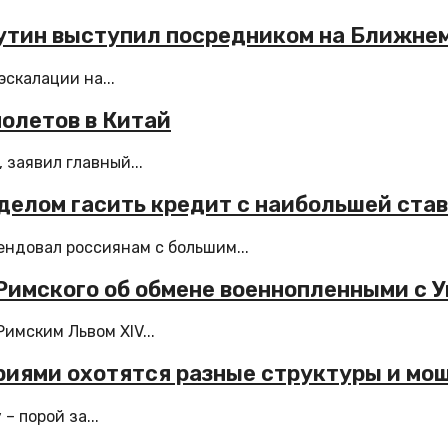
 Путин выступил посредником на Ближне
скалации на...
молетов в Китай
 заявил главный...
делом гасить кредит с наибольшей ста
ндовал россиянам с большим...
Римского об обмене военнопленными с 
имским Львом XIV...
риями охотятся разные структуры и мо
 порой за...