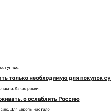
доступнее.
ать только необходимую для покупок с
асно. Какие риски...
рживать, о ослаблять Россию
сию. Для Европы настало...