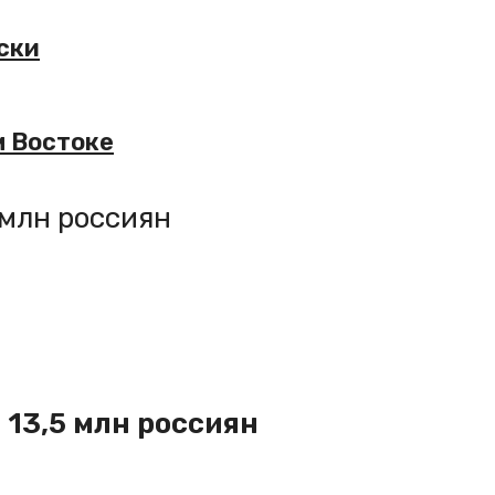
ски
м Востоке
 млн россиян
 13,5 млн россиян