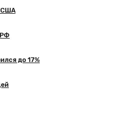
и США
 РФ
зился до 17%
дей