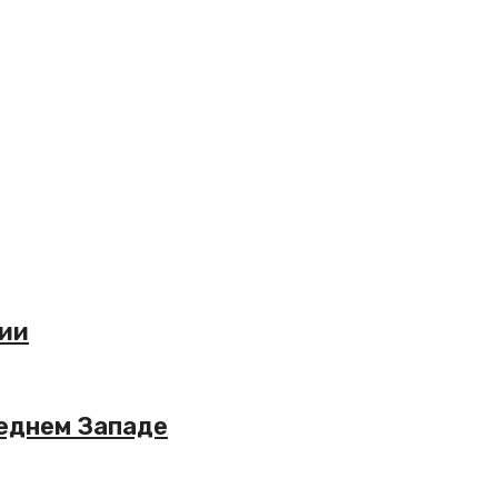
сии
реднем Западе