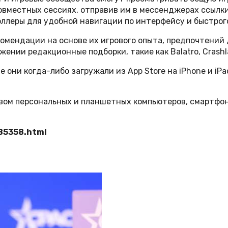
овместных сессиях, отправив им в мессенджерах ссылки 
леры для удобной навигации по интерфейсу и быстрого
омендации на основе их игрового опыта, предпочтений 
ении редакционные подборки, такие как Balatro, Crashla
 они когда-либо загружали из App Store на iPhone и iP
твом персональных и планшетных компьютеров, смартфон
85358.html