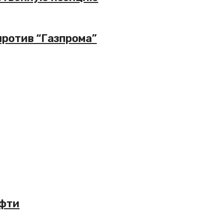
против “Газпрома”
ефти