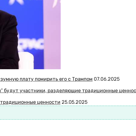
азумную плату помирить его с Трампом
07.06.2025
е традиционные ценности
25.05.2025