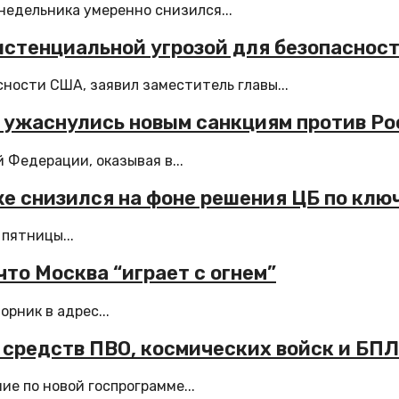
недельника умеренно снизился...
истенциальной угрозой для безопаснос
ности США, заявил заместитель главы...
ы ужаснулись новым санкциям против Р
 Федерации, оказывая в...
же снизился на фоне решения ЦБ по клю
пятницы...
что Москва “играет с огнем”
рник в адрес...
 средств ПВО, космических войск и БП
е по новой госпрограмме...