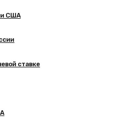
ти США
оссии
чевой ставке
ЛА