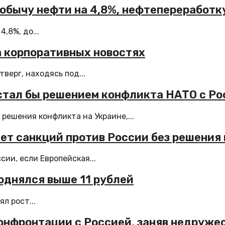
обычу нефти на 4,8%, нефтепереработку 
,8%, до...
 корпоративных новостях
верг, находясь под...
стал бы решением конфликта НАТО с Ро
ешения конфликта на Украине,...
ет санкций против России без решения
ии, если Европейская...
поднялся выше 11 рублей
л рост...
конфронтации с Россией, заняв недруж