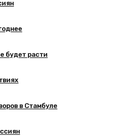
сиян
ыгоднее
е будет расти
твиях
воров в Стамбуле
оссиян