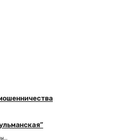
 мошенничества
ульманская”
...