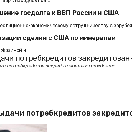
верг, находясь под...
шение госдолга к ВВП России и США
вестиционно-экономическому сотрудничеству с зарубеж
лизации сделки с США по минералам
краиной и...
выдачи потребкредитов закредитова
дачи потребкредитов закредитованным гражданам
и выдачи потребкредитов закред