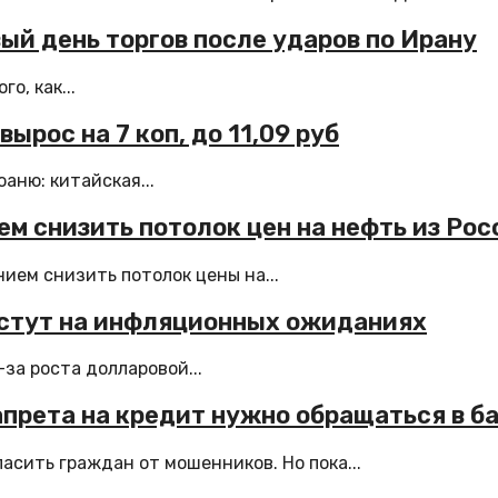
вый день торгов после ударов по Ирану
о, как...
ырос на 7 коп, до 11,09 руб
аню: китайская...
м снизить потолок цен на нефть из Рос
ием снизить потолок цены на...
растут на инфляционных ожиданиях
за роста долларовой...
прета на кредит нужно обращаться в б
сить граждан от мошенников. Но пока...