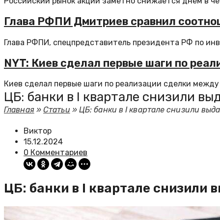
Российский рынок акций заметно снижается днем в чет
Глава РФПИ Дмитриев сравнил соотно
Глава РФПИ, спецпредставитель президента РФ по ин
NYT: Киев сделал первые шаги по реа
Киев сделал первые шаги по реализации сделки между У
ЦБ: банки в I квартале снизили 
Главная
»
Статьи
»
ЦБ: банки в I квартале снизили вы
Виктор
15.12.2024
0 Комментариев
ЦБ: банки в I квартале снизил