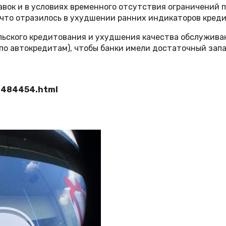
авок и в условиях временного отсутствия ограничений 
что отразилось в ухудшении ранних индикаторов креди
тельского кредитования и ухудшения качества обслужи
по автокредитам), чтобы банки имели достаточный запа
48484454.html