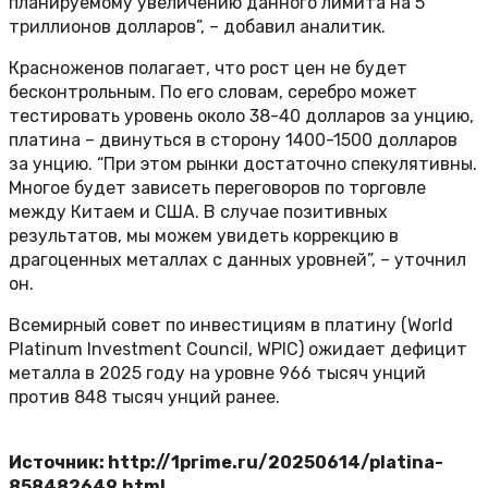
планируемому увеличению данного лимита на 5
триллионов долларов”, – добавил аналитик.
Красноженов полагает, что рост цен не будет
бесконтрольным. По его словам, серебро может
тестировать уровень около 38-40 долларов за унцию,
платина – двинуться в сторону 1400-1500 долларов
за унцию. “При этом рынки достаточно спекулятивны.
Многое будет зависеть переговоров по торговле
между Китаем и США. В случае позитивных
результатов, мы можем увидеть коррекцию в
драгоценных металлах с данных уровней”, – уточнил
он.
Всемирный совет по инвестициям в платину (World
Platinum Investment Council, WPIC) ожидает дефицит
металла в 2025 году на уровне 966 тысяч унций
против 848 тысяч унций ранее.
Источник: http://1prime.ru/20250614/platina-
858482649.html