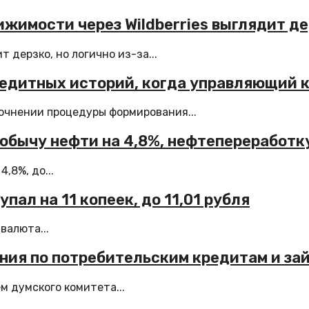
жимости через Wildberries выглядит де
 дерзко, но логично из-за...
редитных историй, когда управляющий 
точнении процедуры формирования...
обычу нефти на 4,8%, нефтепереработку 
,8%, до...
пал на 11 копеек, до 11,01 рубля
валюта...
ения по потребительским кредитам и за
м думского комитета...