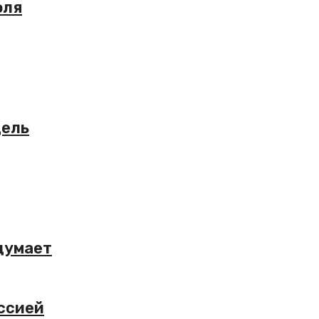
юля
дель
думает
ссией