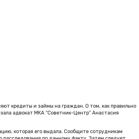
ют кредиты и займы на граждан. О том, как правильно
казала адвокат МКА “Советник-Центр” Анастасия
ацию, которая его выдала. Сообщите сотрудникам
о расследования по данному факту. Затем следует