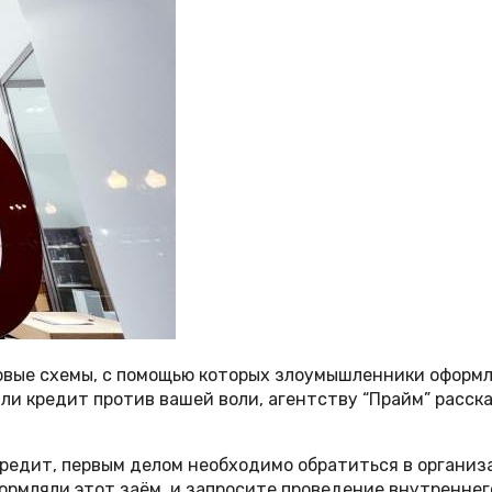
вые схемы, с помощью которых злоумышленники оформля
яли кредит против вашей воли, агентству “Прайм” расс
кредит, первым делом необходимо обратиться в организ
ормляли этот заём, и запросите проведение внутреннег