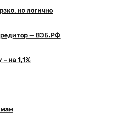
рзко, но логично
кредитор — ВЭБ.РФ
– на 1,1%
ймам