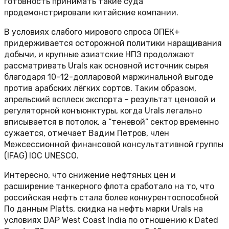
готовность принимать такие суда
продемонстрировали китайские компании.
В условиях слабого мирового спроса ОПЕК+
придерживается осторожной политики наращивания
добычи, и крупные азиатские НПЗ продолжают
рассматривать Urals как основной источник сырья
благодаря 10–12-долларовой маржинальной выгоде
против арабских лёгких сортов. Таким образом,
апрельский всплеск экспорта – результат ценовой и
регуляторной конъюнктуры, когда Urals легально
вписывается в потолок, а “теневой” сектор временно
сужается, отмечает Вадим Петров, член
Межсессионной финансовой консультативной группы
(IFAG) IOC UNESCO.
Интересно, что снижение нефтяных цен и
расширение танкерного флота сработало на то, что
российская нефть стала более конкурентоспособной
По данным Platts, скидка на нефть марки Urals на
условиях DAP West Coast India по отношению к Dated