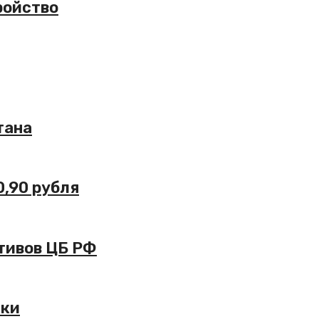
ройство
тана
0,90 рубля
ктивов ЦБ РФ
еки