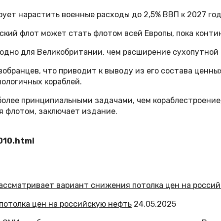
ет нарастить военные расходы до 2,5% ВВП к 2027 году
ский флот может стать флотом всей Европы, пока конт
одно для Великобритании, чем расширение сухопутной 
обранцев, что приводит к выводу из его состава ценны
ологичных кораблей.
более принципиальными задачами, чем кораблестроение,
я флотом, заключает издание.
010.html
потолка цен на российскую нефть
24.05.2025