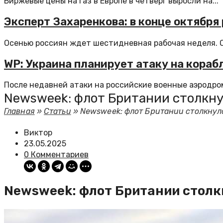
Биржевые цены на газ в Европе в четверг выросли на...
Эксперт Захаренкова: в конце октябр
Осенью россиян ждет шестидневная рабочая неделя. Он
WP: Украина планирует атаку на кора
После недавней атаки на российские военные аэродро
Newsweek: флот Британии столкну
Главная
»
Статьи
»
Newsweek: флот Британии столкнул
Виктор
23.05.2025
0 Комментариев
Newsweek: флот Британии столк