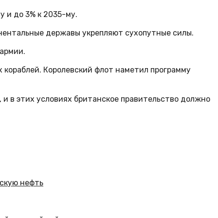
 и до 3% к 2035-му.
инентальные державы укрепляют сухопутные силы.
армии.
х кораблей. Королевский флот наметил программу
 и в этих условиях британское правительство должно