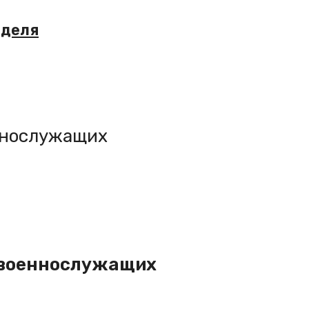
еделя
еннослужащих
х военнослужащих