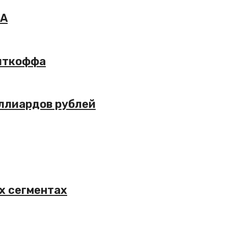
ЛА
Уиткоффа
иллиардов рублей
х сегментах