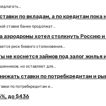
едлагать...
ставки по вкладам, а по кредитам пока 
ой ставке банки продолжат...
на аэродромы хотел столкнуть Россию 
ется риск боевого столкновения...
ы не коснется займов под залог жилья и
енников, но оставляет для...
снижать ставки по потребкредитам и ры
вки по потребкредитам и...
5%, до $436