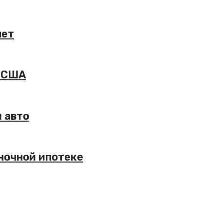
нет
и США
 авто
ночной ипотеке