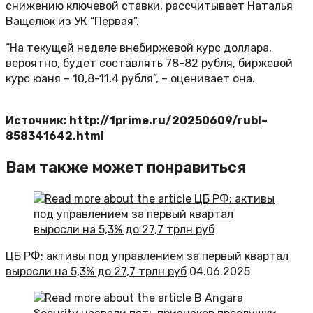
снижению ключевой ставки, рассчитывает Наталья
Ващелюк из УК “Первая”.
“На текущей неделе внебиржевой курс доллара,
вероятно, будет составлять 78-82 рубля, биржевой
курс юаня – 10,8-11,4 рубля”, – оценивает она.
Источник: http://1prime.ru/20250609/rubl–
858341642.html
Вам также может понравиться
ЦБ РФ: активы под управлением за первый квартал
выросли на 5,3% до 27,7 трлн руб
04.06.2025