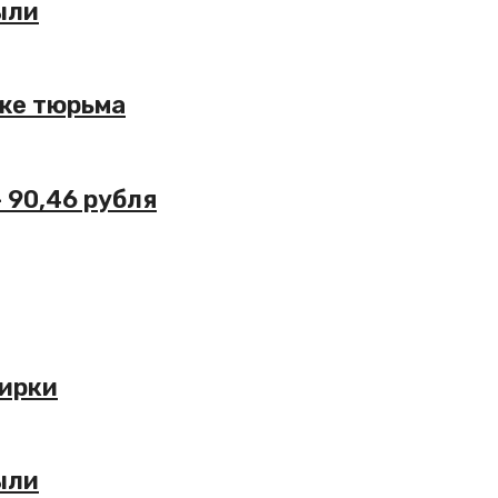
ыли
аже тюрьма
– 90,46 рубля
жирки
ыли