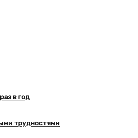
аз в год
выми трудностями