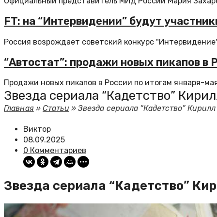
Официальный представитель МИД России Мария Захаров
FT: на “Интервидении” будут участни
Россия возрождает советский конкурс "Интервидение" п
“Автостат”: продажи новых пикапов в 
Продажи новых пикапов в России по итогам января-мая 
Звезда сериала “Кадетство” Кирил
Главная
»
Статьи
»
Звезда сериала “Кадетство” Кирилл
Виктор
08.09.2025
0 Комментариев
Звезда сериала “Кадетство” Кир