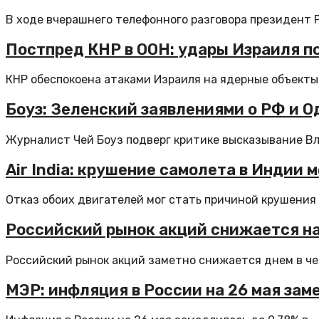
В ходе вчерашнего телефонного разговора президент Р
Постпред КНР в ООН: удары Израиля по
КНР обеспокоена атаками Израиля на ядерные объекты И
Боуз: Зеленский заявлениями о РФ и О
Журналист Чей Боуз подверг критике высказывание Вл
Air India: крушение самолета в Индии 
Отказ обоих двигателей мог стать причиной крушения с
Российский рынок акций снижается на
Российский рынок акций заметно снижается днем в чет
МЭР: инфляция в России на 26 мая зам