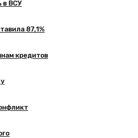
 в ВСУ
ставила 87,1%
янам кредитов
ку
конфликт
ого