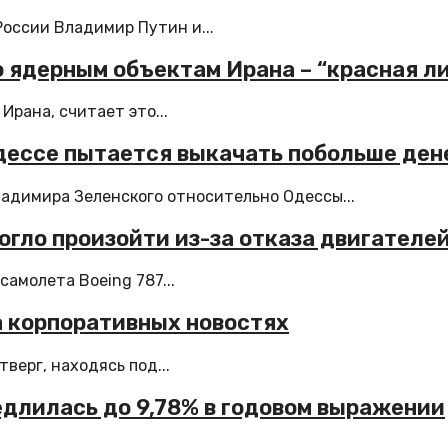
оссии Владимир Путин и...
 ядерным объектам Ирана – “красная л
рана, считает это...
дессе пытается выкачать побольше ден
адимира Зеленского относительно Одессы...
могло произойти из-за отказа двигателе
амолета Boeing 787...
 корпоративных новостях
верг, находясь под...
едлилась до 9,78% в годовом выражении