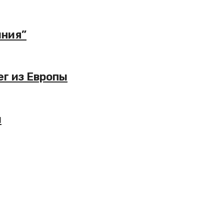
иния”
ег из Европы
й