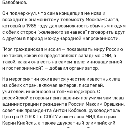
Балобанов.
Он подчеркнул, что сама концепция не нова и
восходит к знаменитому телемосту Москва–Сиэтл,
который в 1985 году дал возможность обычным людям
с обеих сторон “железного занавеса” поговорить друг
с другом в период международной напряженности.
“Моя гражданская миссия — показывать миру Россию
не такой, какой её представляют западные СМИ, а
такой, какая она есть на самом деле: инновационной
и гостеприимной”, — добавил организатор.
На мероприятии ожидается участие известных лиц
из обеих стран, включая актеров, писателей,
учителей, инженеров и топ-менеджеров. С
российской стороны приглашения получили замглавы
администрации президента России Максим Орешкин,
советник президента Антон Кобяков, руководитель
Центра G.O.R.K.I. в СПбГУ и экс-глава МИД Австрии
Карин Кнайсль, а также двукратный олимпийский