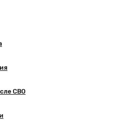
а
жия
осле СВО
и