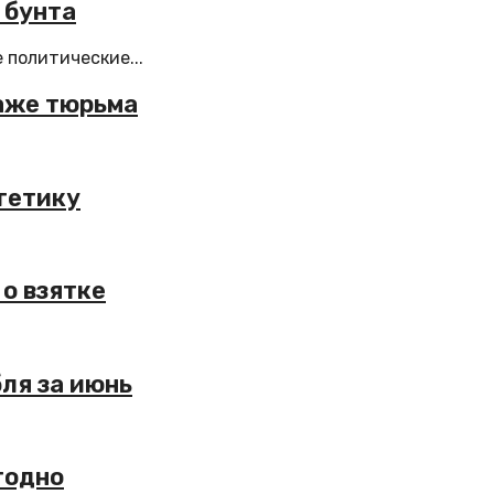
 бунта
политические...
даже тюрьма
гетику
о взятке
ля за июнь
годно