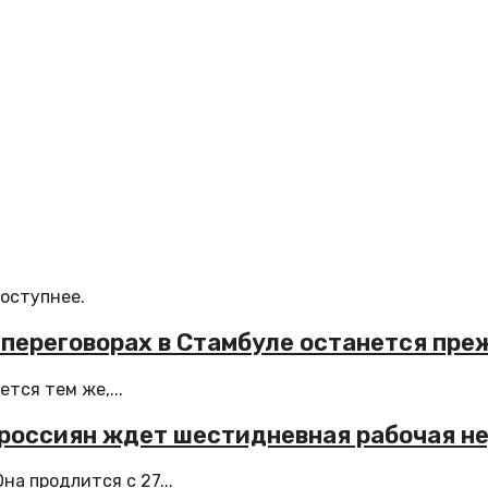
доступнее.
 переговорах в Стамбуле останется пр
тся тем же,...
я россиян ждет шестидневная рабочая н
а продлится с 27...