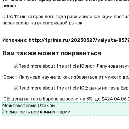
рынка.
США 12 июня прошлого года расширили санкции против
перенесены на внебиржевой рынок.
Источник: http://1prime.ru/20250527/valyuta-857
Вам также может понравиться
Юрист Ляпунова научила, как избавиться от чужого до
ICE: цены на газ в Европе выросли на 3%, до $424
04.06
Межтекстовые Отзывы
Посмотреть все комментарии