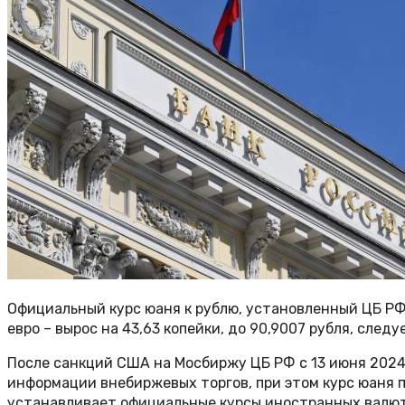
Официальный курс юаня к рублю, установленный ЦБ РФ на 
евро – вырос на 43,63 копейки, до 90,9007 рубля, след
После санкций США на Мосбиржу ЦБ РФ с 13 июня 2024
информации внебиржевых торгов, при этом курс юаня п
устанавливает официальные курсы иностранных валют