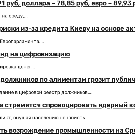
 руб, доллара – 78,85 руб, евро – 89,93 
а среду,...
 риски из-за кредита Киеву на основе а
Европарламента....
енд на цифровизацию
ровка денег...
р должников по алиментам грозит публи
ание в цифровой реестр должников,...
а стремятся спровоцировать ядерный 
ликт, внушая населению ненависть...
ать возрождение промышленности на С