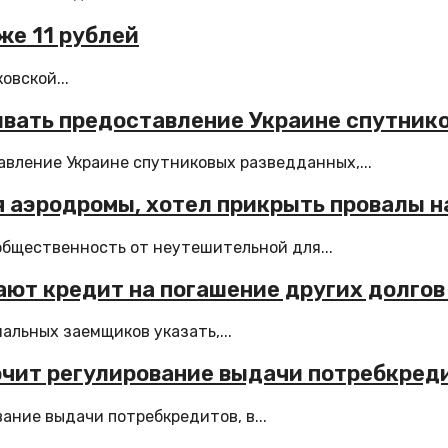
же 11 рублей
овской...
ливать предоставление Украине спутни
вление Украине спутниковых разведданных,...
я аэродромы, хотел прикрыть провалы н
общественность от неутешительной для...
ют кредит на погашение других долгов
альных заемщиков указать,...
очит регулирование выдачи потребкред
ние выдачи потребкредитов, в...