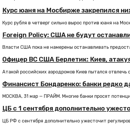
Курс юаня на Мосбирже закрепился ни
Курс рубля в четверг сильно вырос против юаня на Моск
Foreign Policy: США не будут останав
Власти США пока не намерены останавливать предоста
Офицер ВС США Берлетик: Киев, атаку
Атакой российских аэродромов Киев пытался отвлечь 
Финансист Бондаренко: банки редко да
МОСКВА, 31 мар — ПРАЙМ. Многие банки просят потенци
ЦБ с 1 сентября дополнительно ужест
ЦБ РФ с сентября дополнительно ужесточит регулирова