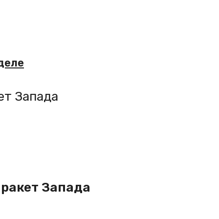
еделе
ет Запада
 ракет Запада