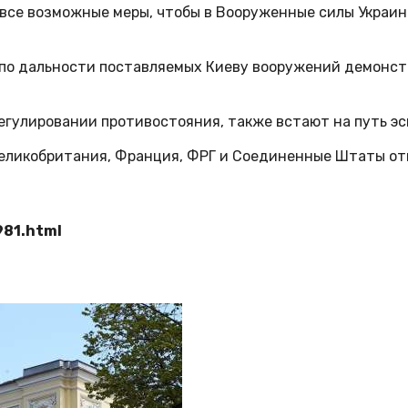
ь все возможные меры, чтобы в Вооруженные силы Украи
й по дальности поставляемых Киеву вооружений демонс
егулировании противостояния, также встают на путь эс
еликобритания, Франция, ФРГ и Соединенные Штаты отк
981.html