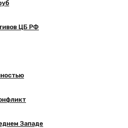
руб
ктивов ЦБ РФ
чностью
конфликт
реднем Западе