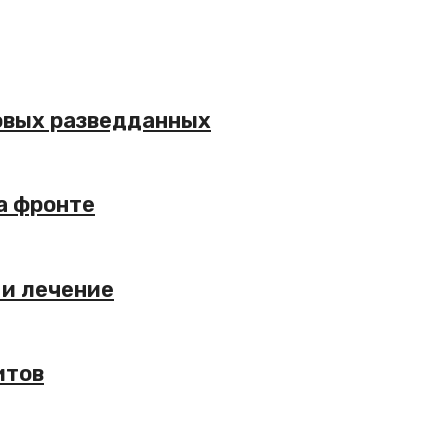
ковых разведданных
а фронте
 и лечение
итов