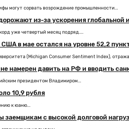
фы могут сорвать возрождение промышленности...
дорожают из-за ускорения глобальной
орд уже четвертый месяц подряд....
США в мае остался на уровне 52,2 пунк
ерситета (Michigan Consumer Sentiment Index), отража
 не намерен давить на РФ и вводить сан
сийским президентом Владимиром...
ло 10,9 рубля
нию к юаню...
ы заемщикам с высокой долговой нагру