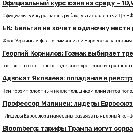
Официальный курс юаня на среду – 10,91
Официальный курс юаня к рублю, установленный ЦБ РФ н
ЕК: Бельгия не хочет в одиночку нести
Флаг Украины и флаг с символикой Евросоюза у здания 
Георгий Корнилов: Гознак выбирает тр
Гознак – это не только надежное хранение и транспорти
Адвокат Яковлева: попадание в реест
Чем грозит злостным неплательщикам алиментов попад
Профессор Малинен: лидеры Евросоюз
. Лидеры Евросоюза намерены развязать ядерный конф
Bloomberg: тарифы Трампа могут сорв