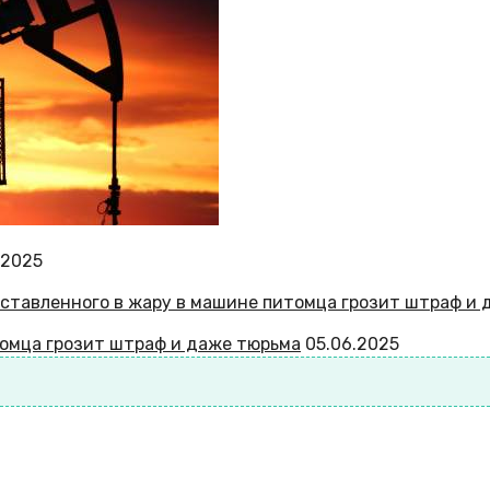
.2025
томца грозит штраф и даже тюрьма
05.06.2025