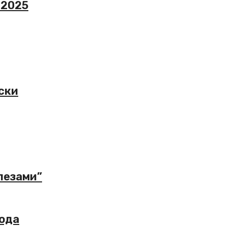
 2025
ски
лезами”
года