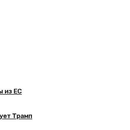
ы из ЕС
рует Трамп