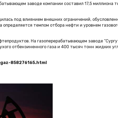
батывающем заводе компании составил 17,5 миллиона тон
дилась под влиянием внешних ограничений, обусловлен
за определяется темпом отбора нефти и уровнем газово
ефтепродуктов. На газоперерабатывающем заводе “Сургу
ухого отбензиненного газа и 400 тысяч тонн жидких уг
egaz-858276165.html