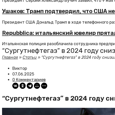
Президент Сербии Александр Вучич заявил, что 9 мая о
Ушаков: Трамп подтвердил, что США н
Президент США Дональд Трамп в ходе телефонного раз
Repubblica: итальянский ювелир прят
Итальянская полиция разоблачила сотрудника предприя
“Сургутнефтегаз” в 2024 году сниз
Главная
»
Статьи
»
“Сургутнефтегаз” в 2024 году снизи
Виктор
07.06.2025
0 Комментариев
“Сургутнефтегаз” в 2024 году сн