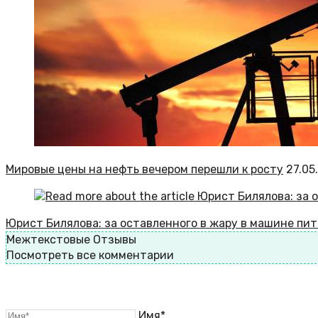
Мировые цены на нефть вечером перешли к росту
27.05
Юрист Билялова: за оставленного в жару в машине пи
Межтекстовые Отзывы
Посмотреть все комментарии
Имя*