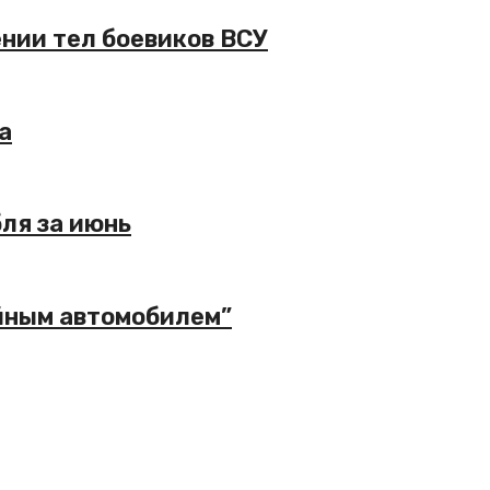
нии тел боевиков ВСУ
а
ля за июнь
йным автомобилем”