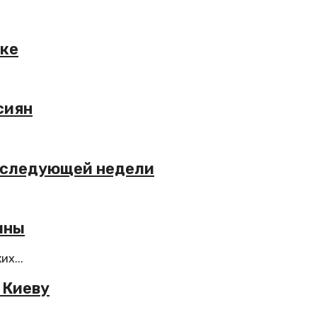
ике
сиян
е следующей недели
ины
х...
 Киеву