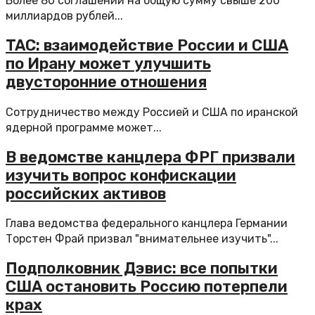
Более 80 соглашений на общую сумму свыше 200
миллиардов рублей...
TAC: взаимодействие России и США
по Ирану может улучшить
двусторонние отношения
Сотрудничество между Россией и США по иранской
ядерной программе может...
В ведомстве канцлера ФРГ призвали
изучить вопрос конфискации
российских активов
Глава ведомства федерального канцлера Германии
Торстен Фрай призвал "внимательнее изучить"...
Подполковник Дэвис: все попытки
США остановить Россию потерпели
крах