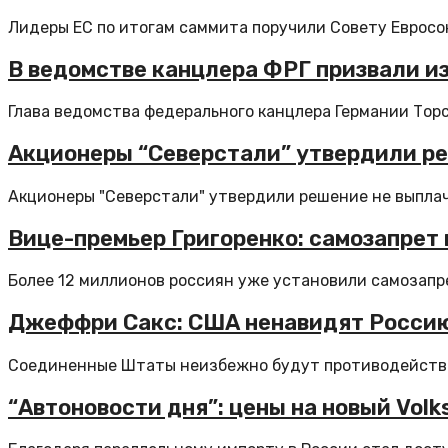
Лидеры ЕС по итогам саммита поручили Совету Евросою
В ведомстве канцлера ФРГ призвали и
Глава ведомства федерального канцлера Германии Торс
Акционеры “Северстали” утвердили ре
Акционеры "Северстали" утвердили решение не выплач
Вице-премьер Григоренко: самозапрет
Более 12 миллионов россиян уже установили самозапре
Джеффри Сакс: США ненавидят Россию,
Соединенные Штаты неизбежно будут противодействов
“Автоновости дня”: цены на новый Vol