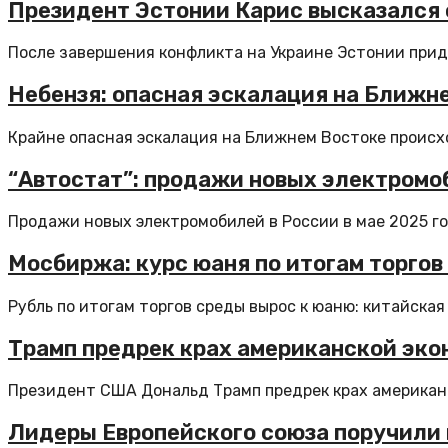
Президент Эстонии Карис высказался 
После завершения конфликта на Украине Эстонии прид
Небензя: опасная эскалация на Ближн
Крайне опасная эскалация на Ближнем Востоке происхо
“Автостат”: продажи новых электромоб
Продажи новых электромобилей в России в мае 2025 го
Мосбиржа: курс юаня по итогам торгов у
Рубль по итогам торгов среды вырос к юаню: китайская 
Трамп предрек крах американской эко
Президент США Дональд Трамп предрек крах американск
Лидеры Европейского союза поручили 