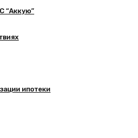
С “Аккую”
твиях
изации ипотеки