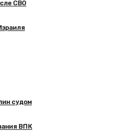
осле СВО
Израиля
лин судом
вания ВПК