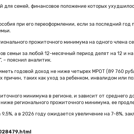
ей для семей, финансовое положение которых ухудшилос
особия при его переоформлении, если за последний го
емьи.
гионального прожиточного минимума на одного члена се
ов семьи за любой 12-месячный период делят на 12 и на
, – пояснил аналитик.
меть годовой доход не ниже четырех МРОТ (89 760 рубл
х причин, таких как уход за ребенком, инвалидом или п
иточного минимума в регионе, и зависит от среднего до
е ниже регионального прожиточного минимума, ее продл
9,5%, а в 2026 году ожидается увеличение на 7-8%, зак
8028479.html