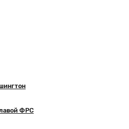
ашингтон
главой ФРС