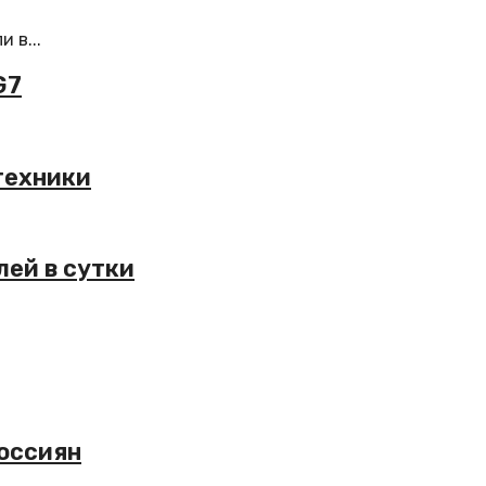
 в...
G7
етехники
лей в сутки
россиян