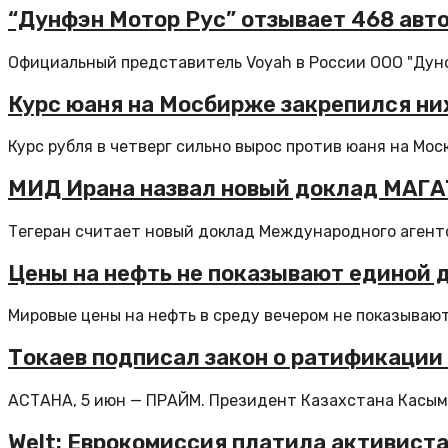
“Дунфэн Мотор Рус” отзывает 468 авт
Официальный представитель Voyah в России ООО "Дунф
Курс юаня на Мосбирже закрепился ни
Курс рубля в четверг сильно вырос против юаня на Моск
МИД Ирана назвал новый доклад МАГ
Тегеран считает новый доклад Международного агентст
Цены на нефть не показывают единой 
Мировые цены на нефть в среду вечером не показывают 
Токаев подписал закон о ратификации
АСТАНА, 5 июн — ПРАЙМ. Президент Казахстана Касым-
Welt: Еврокомиссия платила активиста