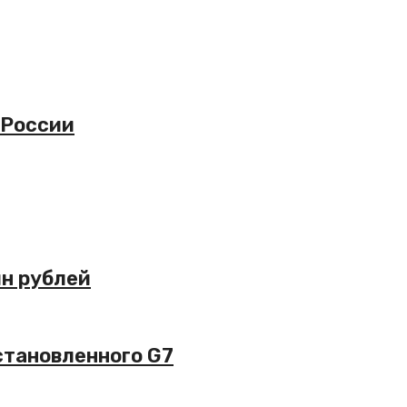
 России
лн рублей
становленного G7