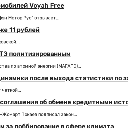
омобилей Voyah Free
эн Мотор Рус" отзывает...
же 11 рублей
овской...
АТЭ политизированным
ва по атомной энергии (МАГАТЭ)...
динамики после выхода статистики по з
четкой...
 соглашения об обмене кредитными ист
Жомарт Токаев подписал закон...
м за лоббирование в сфере климата