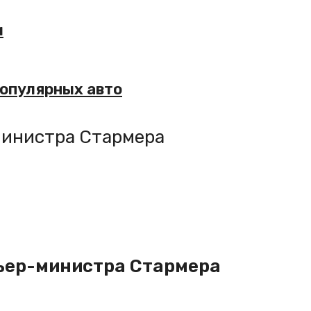
и
популярных авто
министра Стармера
ьер-министра Стармера