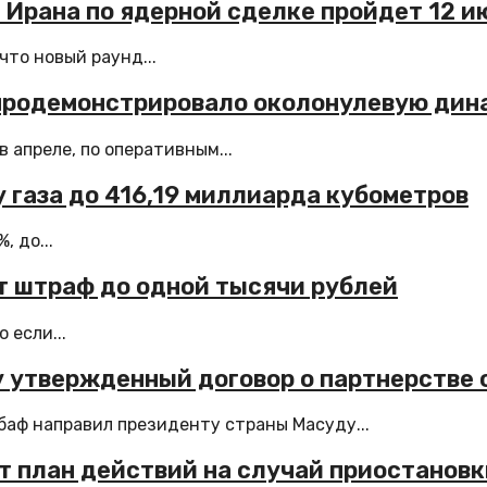
 Ирана по ядерной сделке пройдет 12 и
то новый раунд...
 продемонстрировало околонулевую дин
 апреле, по оперативным...
у газа до 416,19 миллиарда кубометров
, до...
ит штраф до одной тысячи рублей
 если...
 утвержденный договор о партнерстве 
аф направил президенту страны Масуду...
ит план действий на случай приостанов