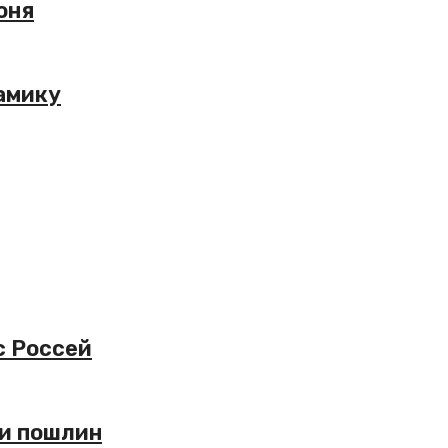
юня
амику
с Россей
ки пошлин