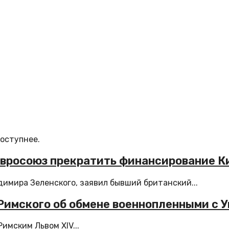
доступнее.
Евросоюз прекратить финансирование К
имира Зеленского, заявил бывший британский...
Римского об обмене военнопленными с 
имским Львом XIV...