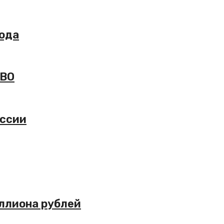
года
СВО
оссии
иллиона рублей