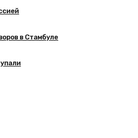
ссией
воров в Стамбуле
 упали