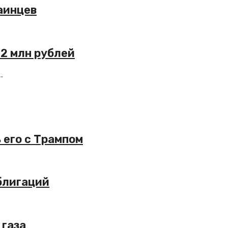
аинцев
 2 млн рублей
.
 его с Трампом
блигаций
 газа