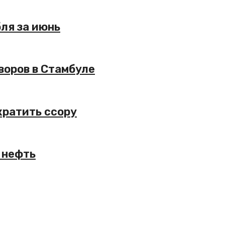
ля за июнь
воров в Стамбуле
кратить ссору
 нефть