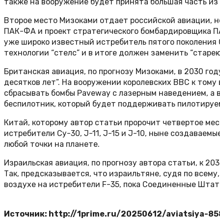
также на вооружение будет принята большая часть из
Второе место Мизоками отдает российской авиации, но
ПАК-ФА и проект стратегического бомбардировщика ПА
уже широко известный истребитель пятого поколения С
технологии “стелс” и в итоге должен заменить “старею
Британская авиация, по прогнозу Мизоками, в 2030 год
десятков лет”. На вооружении королевских ВВС к тому
сбрасывать бомбы Paveway с лазерным наведением, а 
беспилотник, который будет поддерживать пилотируем
Китай, которому автор статьи пророчит четвертое мес
истребители Су-30, J-11, J-15 и J-10, ныне создаваем
любой точки на планете.
Израильская авиация, по прогнозу автора статьи, к 20
Так, предсказывается, что израильтяне, судя по всем
воздухе на истребители F-35, пока Соединенные Штат
Источник: http://1prime.ru/20250612/aviatsiya-8