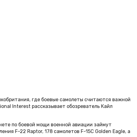
икобритания, где боевые самолеты считаются важной
onal Interest рассказывает обозреватель Кайл
анете по боевой мощи военной авиации займут
ия F-22 Raptor, 178 самолетов F-15C Golden Eagle, а