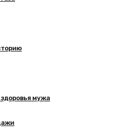
сторию
 здоровья мужа
одажи