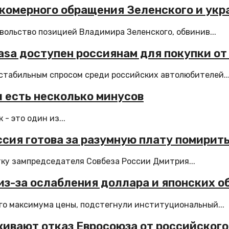
окомерного обращения Зеленского и укр
ольство позицией Владимира Зеленского, обвинив...
asa доступен россиянам для покупки от
стабильным спросом среди российских автолюбителей...
 есть несколько минусов
- это один из...
сия готова за разумную плату помирить
ку зампредседателя Совбеза России Дмитрия...
из-за ослабления доллара и японских о
го максимума цены, подстегнули институциональный...
живают отказ Евросоюза от российского