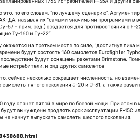
 запланированных 1763 истребителей F-35A и другие са
 это, по его словам, “по лучшему сценарию”. Аргументи
К-ДА, называя их “самыми значимыми программами в во
у-57 – прим. ред.) создается для противостояния с F-2
щие Ту-160 и Ту-22”.
у окажется на третьем месте по силе, “достигнув пика 
 времени будут состоять 160 самолетов Eurofighter Typ
впоследствии будут оснащены ракетами Brimstone. Пом
ые истребители, и ряд других самолетов.
то, сейчас несколько сокращает численность, но взамен
ые самолеты пятого поколения J-20 и J-31, а также раз
30 году станет пятой в мире по боевой мощи. При этом 
у, будут вынуждены продлять срок эксплуатации F-15С и
ы не начнут выпускать самолеты шестого поколения.
58438688.html