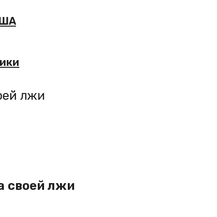
США
мики
оей лжи
а своей лжи