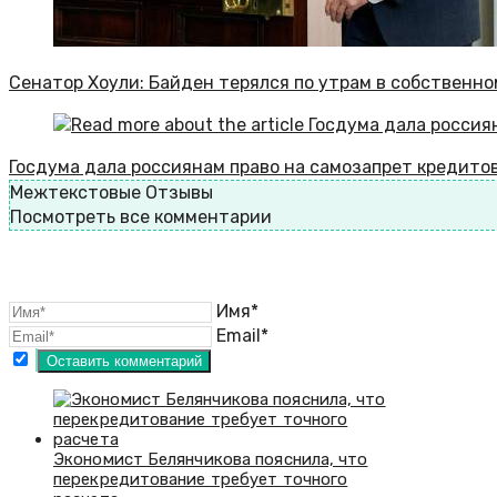
Сенатор Хоули: Байден терялся по утрам в собственно
Госдума дала россиянам право на самозапрет кредитов
Межтекстовые Отзывы
Посмотреть все комментарии
Имя*
Email*
Экономист Белянчикова пояснила, что
перекредитование требует точного