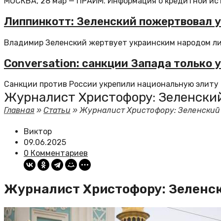
МОСКВА, 28 мар — ПРАЙМ. Информация о кредитной ист
Липпинкотт: Зеленский пожертвовал 
Владимир Зеленский жертвует украинским народом лишь
Conversation: санкции Запада только
Санкции против России укрепили национальную элиту и
Журналист Христофору: Зеленский
Главная
»
Статьи
»
Журналист Христофору: Зеленский 
Виктор
09.06.2025
0 Комментариев
Журналист Христофору: Зеленск