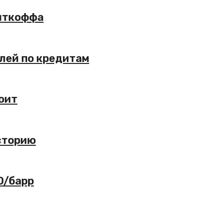
Уиткоффа
лей по кредитам
оит
сторию
0/барр