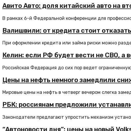
Авито Авто: доля китайский авто на в
В рамках 6-й Федеральной конференции для профессион
Валишвили: от кредита стоит отказать
При оформлении кредита или займа риски можно раздел
Келин: если РФ будет вести не СВО, а 
Российская Федерация до сих пор ведет ограниченную 
Цены на нефть немного замедлили сни
Мировые цены на нефть в четверг вечером слегка замед
РБК: россиянам предложили устанавли
Законодатели предлагают упростить механизм установк
“Автоновости дня”: цены на новый Vol