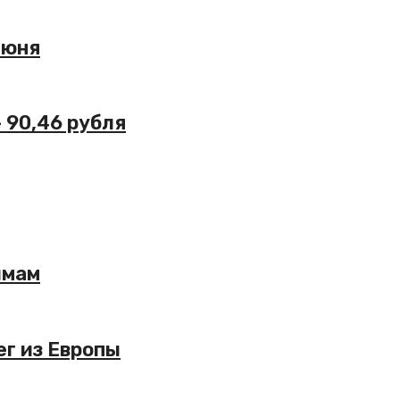
июня
– 90,46 рубля
ймам
ег из Европы