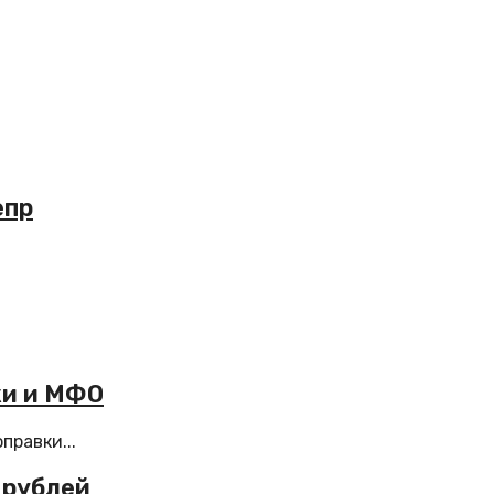
епр
ки и МФО
правки...
 рублей