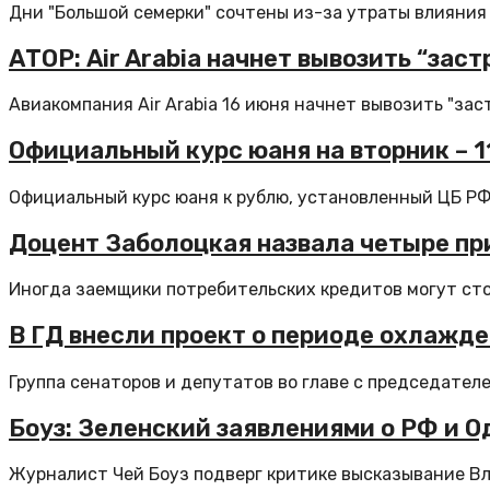
Дни "Большой семерки" сочтены из-за утраты влияния 
АТОР: Air Arabia начнет вывозить “зас
Авиакомпания Air Arabia 16 июня начнет вывозить "заст
Официальный курс юаня на вторник – 11,
Официальный курс юаня к рублю, установленный ЦБ РФ н
Доцент Заболоцкая назвала четыре пр
Иногда заемщики потребительских кредитов могут стол
В ГД внесли проект о периоде охлажд
Группа сенаторов и депутатов во главе с председателе
Боуз: Зеленский заявлениями о РФ и О
Журналист Чей Боуз подверг критике высказывание Вл