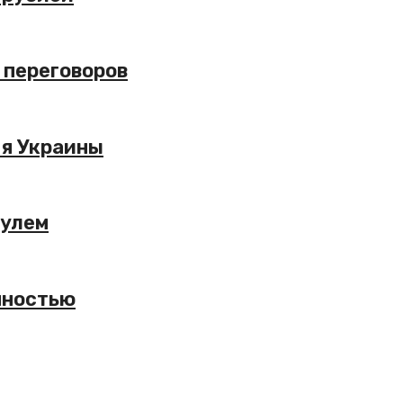
з переговоров
ля Украины
рулем
чностью