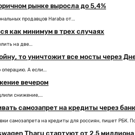
торичном рынке выросла до 5,4%
альных продавцов Haraba от...
ся как минимум в трех случаях
ить на две...
войну, то уничтожит все мосты через Дн
операцию. А если...
жение вечером
лили снижение,...
вать самозапрет на кредиты через бан
и самозапрета на кредиты для россиян, пишет РБК. По
kswagen Tharu стартуют от 2,5 миллиона