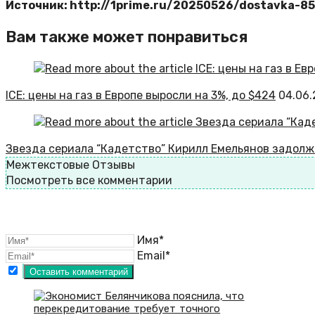
Источник: http://1prime.ru/20250526/dostavka-8
Вам также может понравиться
ICE: цены на газ в Европе выросли на 3%, до $424
04.06
Звезда сериала “Кадетство” Кирилл Емельянов задолж
Межтекстовые Отзывы
Посмотреть все комментарии
Имя*
Email*