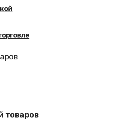
вкой
торговле
варов
й товаров