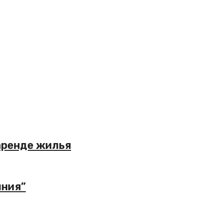
 аренде жилья
иния”