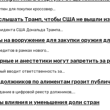
ен для покупки кроссовер...
ет слышать Трамп, чтобы США не вышли и
зидента США Дональда Трампа...
иты на вооружение для закупки оружия д
дитов в рамках нового...
рные и анестетики могут запретить за 
рый вводит ответственность за...
р должников по алиментам грозит публи
ание в цифровой реестр должников,...
ты влияния и уменьшения доли стран