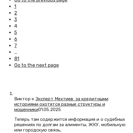
1
2
3
4
5
6
7
…
81
Go to the next page
Виктор к
Эксперт Мехтиев: за кредитными
историями охотятся разные структуры и
мошенники
01.05.2025
Теперь там содержится информация и о судебных
решениях по долгам за алименты, ЖКУ, мобильную
или городскую связь,